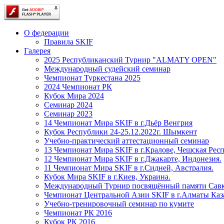
О федерации
Правила SKIF
Галерея
2025 Республиканский Турнир "ALMATY OPEN"
Международный судейский семинар
Чемпионат Туркестана 2025
2024 Чемпионат РК
Кубок Мира 2024
Семинар 2024
Семинар 2023
14 Чемпионат Мира SKIF в г.Дьёр Венгрия
Кубок Республики 24-25.12.2022г. Шымкент
Учебно-практический аттестационный семинар
13 Чемпионат Мира SKIF в г.Кралове, Чешская Рес
12 Чемпионат Мира SKIF в г.Джакарте, Индонезия.
11 Чемпионат Мира SKIF в г.Сидней, Австралия.
Кубок Мира SKIF в г.Киев, Украина.
Международный Турнир посвящённый памяти Савк
Чемпионат Центральной Азии SKIF в г.Алматы Каз
Учебно-тренировочный семинар по кумите
Чемпионат РК 2016
Кубок РК 2016