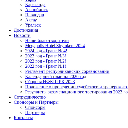
Караганда
Актюбинск
Павлодар
Актау
Уральск
Достижения
Новости
Наши благотворители
Megapolis Hotel Shymkent 2024
2024 год - Грант № 4!
2023 год - Грант №3!
2022 год - Грант №2!
2022 год - Грант №1!
Регламент республиканских соревнований
Календарный план на 2026 год
Сборная НФКШ РК 2023
Положение о проведении судейского и тренерского
Результаты экзаменационного тестирования 2023 го
Сотрудничество
Спонсоры и Партнеры
Спонсоры
Партнеры
Контакты