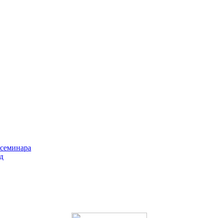
 семинара
д